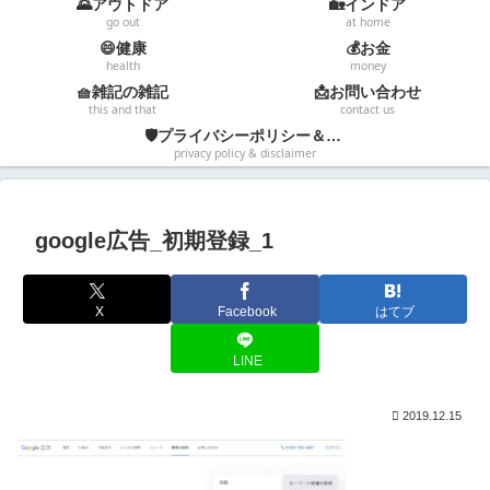
🌄アウトドア
🏡インドア
go out
at home
😄健康
💰お金
health
money
🧺雑記の雑記
📩お問い合わせ
this and that
contact us
🛡️プライバシーポリシー＆免責事項
privacy policy & disclaimer
google広告_初期登録_1
X
Facebook
はてブ
LINE
2019.12.15