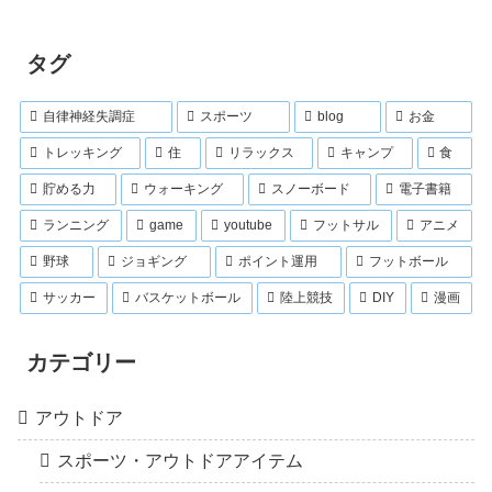
タグ
自律神経失調症
スポーツ
blog
お金
トレッキング
住
リラックス
キャンプ
食
貯める力
ウォーキング
スノーボード
電子書籍
ランニング
game
youtube
フットサル
アニメ
野球
ジョギング
ポイント運用
フットボール
サッカー
バスケットボール
陸上競技
DIY
漫画
カテゴリー
アウトドア
スポーツ・アウトドアアイテム