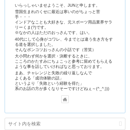
いらっしゃいませようこそ、JUNと申します。
雪国生まれのくせに最近は寒いのがちょっと苦
手・・・
インドアなことも大好きな、元スポーツ用品業界サラ
リーくま(?)です。
※なかの人はただのおっさんです、はい。
40代にして心身がコワレ、今までとは違う生き方をす
る道を選択しました。
そんなポンコツおっさんの小話です（苦笑）
大小問わず何かを選択・決断するときに、
こころのかたすみにちょこっと参考に留めてもらえる
ような事を話していければなと思っております。
まあ、チャレンジと失敗の繰り返しなんで
よくある「成功体験の話」
というより「失敗という経験を得た」
系のお話の方が多くなりそーですけどねぇ～(^_^;)))