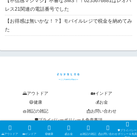
【不信感マシマシ】不審なSMS！！0253676881はレオパ
レス21関連の電話番号でした
【お得感は無いかな！？】モバイルレジで税金を納めてみ
た
🌄アウトドア
🏡インドア
😄健康
💰お金
🧺雑記の雑記
📩お問い合わせ
🛡️プライバシーポリシー＆免責事項
© 2019-2026 junblog ~こころのかたすみに~.
🛡️プライバシー
🌄アウトドア
🏡インドア
😄健康
💰お金
🧺雑記の雑記
📩お問い合わせ
ポリシー＆免責