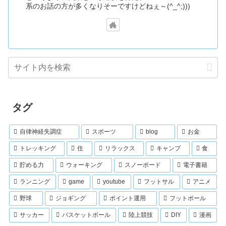
系のお話の方が多くなりそーですけどねぇ～(^_^;)))
タグ
自律神経失調症
スポーツ
blog
お金
トレッキング
住
リラックス
キャンプ
食
貯める力
ウォーキング
スノーボード
電子書籍
ランニング
game
youtube
フットサル
アニメ
野球
ジョギング
ポイント運用
フットボール
サッカー
バスケットボール
陸上競技
DIY
漫画