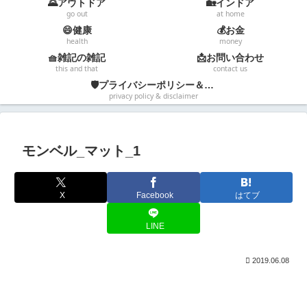
🌄アウトドア
🏡インドア
go out
at home
😄健康
💰お金
health
money
🧺雑記の雑記
📩お問い合わせ
this and that
contact us
🛡️プライバシーポリシー＆免責事項
privacy policy & disclaimer
モンベル_マット_1
X
Facebook
はてブ
LINE
2019.06.08