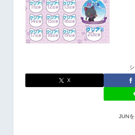
シ
X
JUN