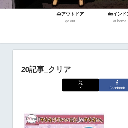
🌄アウトドア
🏡インド
go out
at home
20記事_クリア
X
Facebook