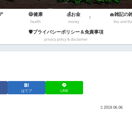
ア
😄健康
💰お金
🧺雑記の
health
money
this and th
🛡️プライバシーポリシー＆免責事項
privacy policy & disclaimer
はてブ
LINE
2019.06.06