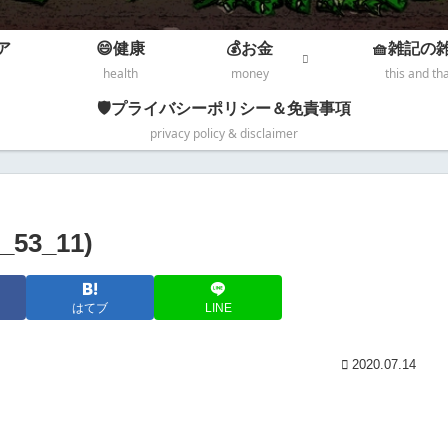
ア
😄健康
💰お金
🧺雑記の
health
money
this and th
🛡️プライバシーポリシー＆免責事項
privacy policy & disclaimer
53_11)
はてブ
LINE
2020.07.14