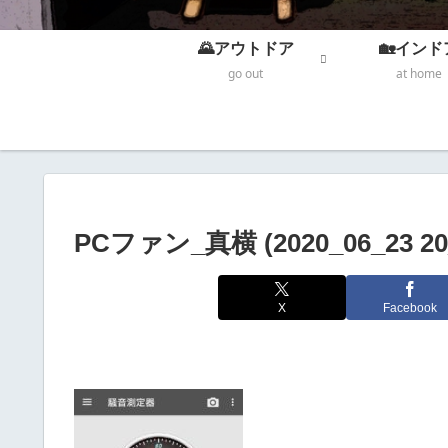
🌄アウトドア
🏡インド
go out
at home
PCファン_真横 (2020_06_23 20_
X
Facebook