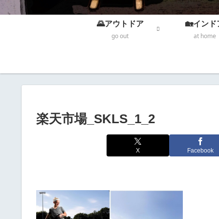
🌄アウトドア
🏡インド
go out
at home
楽天市場_SKLS_1_2
X
Facebook