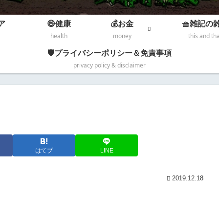
ア
😄健康
💰お金
🧺雑記の
health
money
this and th
🛡️プライバシーポリシー＆免責事項
privacy policy & disclaimer
はてブ
LINE
2019.12.18