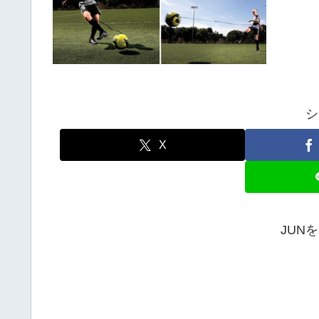
シ
X
JUN