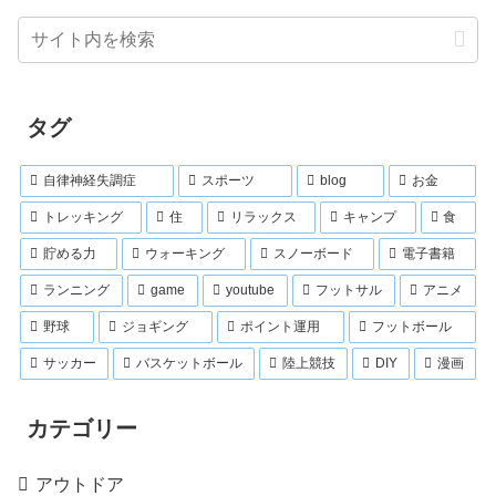
タグ
自律神経失調症
スポーツ
blog
お金
トレッキング
住
リラックス
キャンプ
食
貯める力
ウォーキング
スノーボード
電子書籍
ランニング
game
youtube
フットサル
アニメ
野球
ジョギング
ポイント運用
フットボール
サッカー
バスケットボール
陸上競技
DIY
漫画
カテゴリー
アウトドア