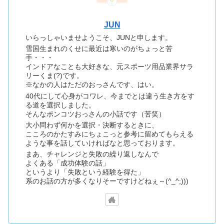
JUN
いらっしゃいませようこそ、JUNと申します。
雪国生まれのくせに最近は寒いのがちょっと苦
手・・・
インドアなことも大好きな、元スポーツ用品業界サラ
リーくま(?)です。
※なかの人はただのおっさんです、はい。
40代にして心身がコワレ、今までとは違う生き方をす
る道を選択しました。
そんなポンコツおっさんの小話です（苦笑）
大小問わず何かを選択・決断するときに、
こころのかたすみにちょこっと参考に留めてもらえる
ような事を話していければなと思っております。
まあ、チャレンジと失敗の繰り返しなんで
よくある「成功体験の話」
というより「失敗という経験を得た」
系のお話の方が多くなりそーですけどねぇ～(^_^;)))