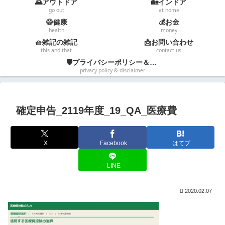
🌄アウトドア
🏡インドア
go out
at home
😄健康
💰お金
health
money
🧺雑記の雑記
📩お問い合わせ
this and that
contact us
🛡️プライバシーポリシー＆免責事項
privacy policy & disclaimer
確定申告_2119年度_19_QA_医療費
X
Facebook
はてブ
LINE
2020.02.07