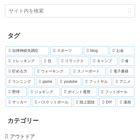
タグ
自律神経失調症
スポーツ
blog
お金
トレッキング
住
リラックス
キャンプ
食
貯める力
ウォーキング
スノーボード
電子書籍
ランニング
game
youtube
フットサル
アニメ
野球
ジョギング
ポイント運用
フットボール
サッカー
バスケットボール
陸上競技
DIY
漫画
カテゴリー
アウトドア