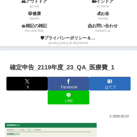
🌄アウトドア
🏡インドア
go out
at home
😄健康
💰お金
health
money
🧺雑記の雑記
📩お問い合わせ
this and that
contact us
🛡️プライバシーポリシー＆免責事項
privacy policy & disclaimer
確定申告_2119年度_23_QA_医療費_1
X
Facebook
はてブ
LINE
2020.02.07