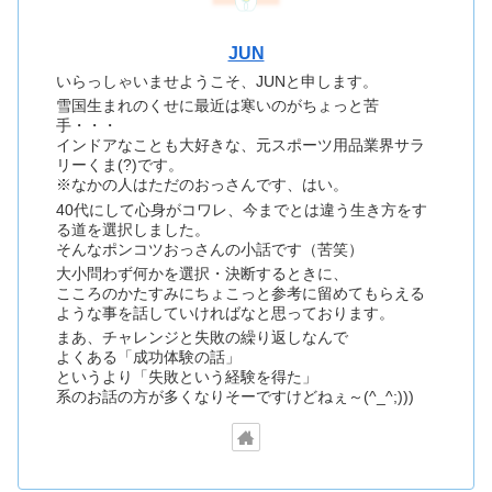
JUN
いらっしゃいませようこそ、JUNと申します。
雪国生まれのくせに最近は寒いのがちょっと苦
手・・・
インドアなことも大好きな、元スポーツ用品業界サラ
リーくま(?)です。
※なかの人はただのおっさんです、はい。
40代にして心身がコワレ、今までとは違う生き方をす
る道を選択しました。
そんなポンコツおっさんの小話です（苦笑）
大小問わず何かを選択・決断するときに、
こころのかたすみにちょこっと参考に留めてもらえる
ような事を話していければなと思っております。
まあ、チャレンジと失敗の繰り返しなんで
よくある「成功体験の話」
というより「失敗という経験を得た」
系のお話の方が多くなりそーですけどねぇ～(^_^;)))