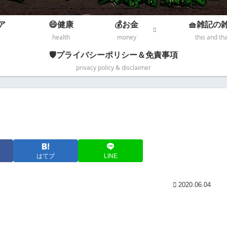
ア
😄健康
💰お金
🧺雑記の
health
money
this and th
🛡️プライバシーポリシー＆免責事項
privacy policy & disclaimer
はてブ
LINE
2020.06.04