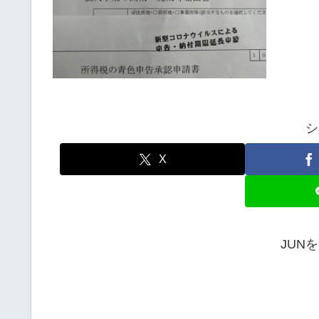
シ
X
JUN