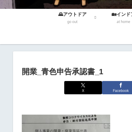
🌄アウトドア
🏡インド
go out
at home
開業_青色申告承認書_1
X
Facebook