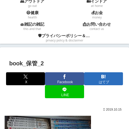
🌄アウトドア
🏡インドア
go out
at home
😄健康
💰お金
health
money
🧺雑記の雑記
📩お問い合わせ
this and that
contact us
🛡️プライバシーポリシー＆免責事項
privacy policy & disclaimer
book_保管_2
X
Facebook
はてブ
LINE
2019.10.15