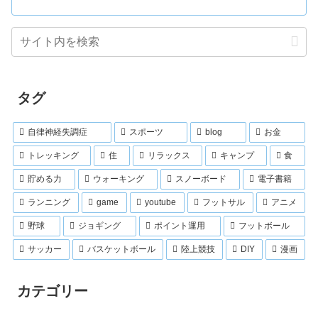
タグ
自律神経失調症
スポーツ
blog
お金
トレッキング
住
リラックス
キャンプ
食
貯める力
ウォーキング
スノーボード
電子書籍
ランニング
game
youtube
フットサル
アニメ
野球
ジョギング
ポイント運用
フットボール
サッカー
バスケットボール
陸上競技
DIY
漫画
カテゴリー