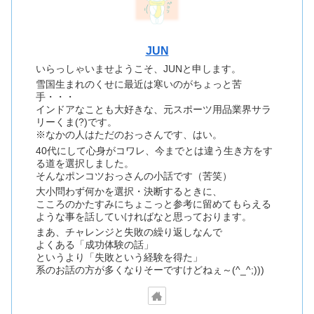
JUN
いらっしゃいませようこそ、JUNと申します。
雪国生まれのくせに最近は寒いのがちょっと苦
手・・・
インドアなことも大好きな、元スポーツ用品業界サラ
リーくま(?)です。
※なかの人はただのおっさんです、はい。
40代にして心身がコワレ、今までとは違う生き方をす
る道を選択しました。
そんなポンコツおっさんの小話です（苦笑）
大小問わず何かを選択・決断するときに、
こころのかたすみにちょこっと参考に留めてもらえる
ような事を話していければなと思っております。
まあ、チャレンジと失敗の繰り返しなんで
よくある「成功体験の話」
というより「失敗という経験を得た」
系のお話の方が多くなりそーですけどねぇ～(^_^;)))