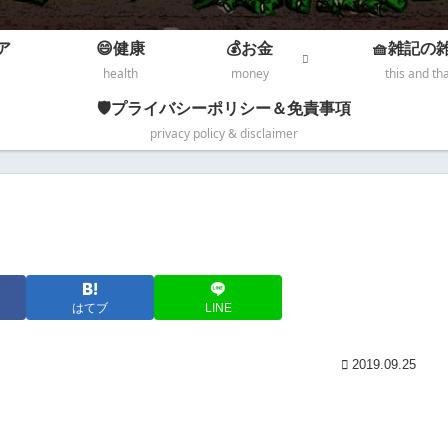
ア
😄健康
💰お金
🧺雑記の
health
money
this and th
🛡️プライバシーポリシー＆免責事項
privacy policy & disclaimer
はてブ
LINE
2019.09.25