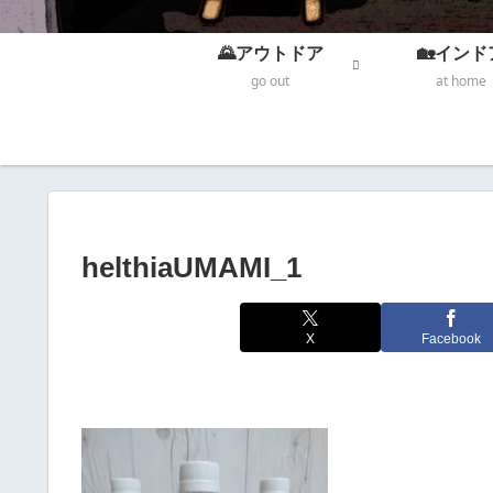
🌄アウトドア
🏡インド
go out
at home
helthiaUMAMI_1
X
Facebook