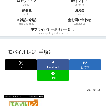
🌄アウトドア
🏡インドア
go out
at home
😄健康
💰お金
health
money
🧺雑記の雑記
📩お問い合わせ
this and that
contact us
🛡️プライバシーポリシー＆免責事項
privacy policy & disclaimer
モバイルレジ_手順3
X
Facebook
はてブ
LINE
2021.08.03