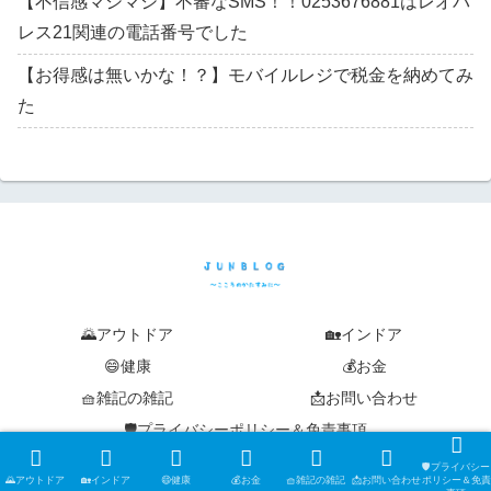
【不信感マシマシ】不審なSMS！！0253676881はレオパ
レス21関連の電話番号でした
【お得感は無いかな！？】モバイルレジで税金を納めてみ
た
🌄アウトドア
🏡インドア
😄健康
💰お金
🧺雑記の雑記
📩お問い合わせ
🛡️プライバシーポリシー＆免責事項
© 2019-2026 junblog ~こころのかたすみに~.
🛡️プライバシー
🌄アウトドア
🏡インドア
😄健康
💰お金
🧺雑記の雑記
📩お問い合わせ
ポリシー＆免責