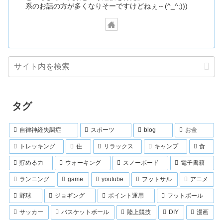
系のお話の方が多くなりそーですけどねぇ～(^_^;)))
タグ
自律神経失調症
スポーツ
blog
お金
トレッキング
住
リラックス
キャンプ
食
貯める力
ウォーキング
スノーボード
電子書籍
ランニング
game
youtube
フットサル
アニメ
野球
ジョギング
ポイント運用
フットボール
サッカー
バスケットボール
陸上競技
DIY
漫画