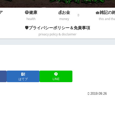
ア
😄健康
💰お金
🧺雑記の
health
money
this and th
🛡️プライバシーポリシー＆免責事項
privacy policy & disclaimer
はてブ
LINE
2019.09.26