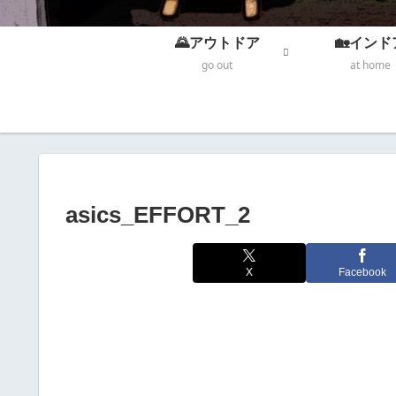
🌄アウトドア
🏡インド
go out
at home
asics_EFFORT_2
X
Facebook