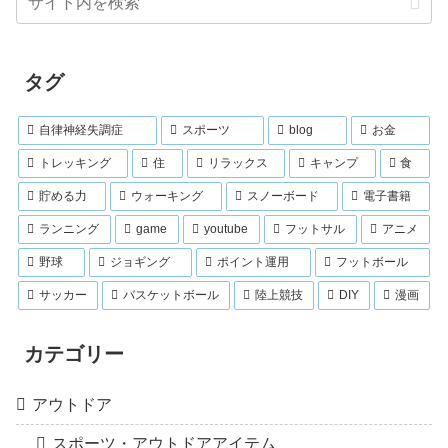
タグ
自律神経失調症
スポーツ
blog
お金
トレッキング
住
リラックス
キャンプ
食
貯める力
ウォーキング
スノーボード
電子書籍
ランニング
game
youtube
フットサル
アニメ
野球
ジョギング
ポイント運用
フットボール
サッカー
バスケットボール
陸上競技
DIY
漫画
カテゴリー
アウトドア
スポーツ・アウトドアアイテム