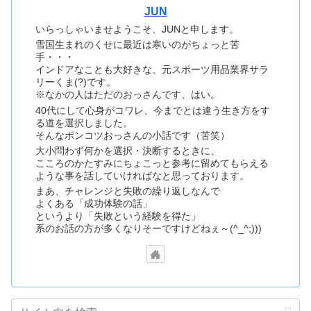
JUN
いらっしゃいませようこそ、JUNと申します。
雪国生まれのくせに最近は寒いのがちょっと苦
手・・・
インドアなことも大好きな、元スポーツ用品業界サラ
リーくま(?)です。
※なかの人はただのおっさんです、はい。
40代にして心身がコワレ、今までとは違う生き方をす
る道を選択しました。
そんなポンコツおっさんの小話です（苦笑）
大小問わず何かを選択・決断するときに、
こころのかたすみにちょこっと参考に留めてもらえる
ような事を話していければなと思っております。
まあ、チャレンジと失敗の繰り返しなんで
よくある「成功体験の話」
というより「失敗という経験を得た」
系のお話の方が多くなりそーですけどねぇ～(^_^;)))