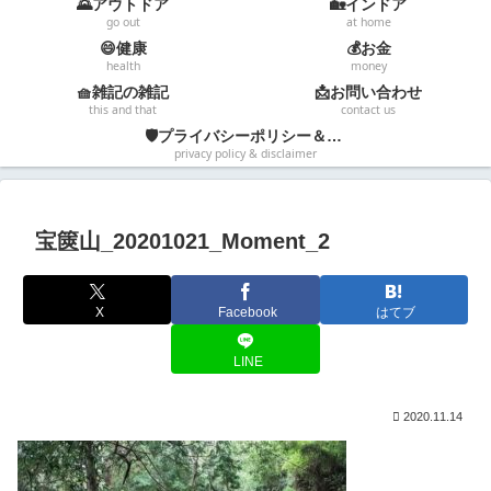
🌄アウトドア
🏡インドア
go out
at home
😄健康
💰お金
health
money
🧺雑記の雑記
📩お問い合わせ
this and that
contact us
🛡️プライバシーポリシー＆免責事項
privacy policy & disclaimer
宝篋山_20201021_Moment_2
X
Facebook
はてブ
LINE
2020.11.14