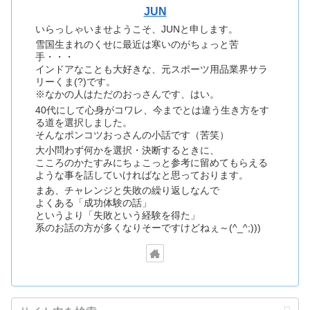
JUN
いらっしゃいませようこそ、JUNと申します。
雪国生まれのくせに最近は寒いのがちょっと苦
手・・・
インドアなことも大好きな、元スポーツ用品業界サラ
リーくま(?)です。
※なかの人はただのおっさんです、はい。
40代にして心身がコワレ、今までとは違う生き方をす
る道を選択しました。
そんなポンコツおっさんの小話です（苦笑）
大小問わず何かを選択・決断するときに、
こころのかたすみにちょこっと参考に留めてもらえる
ような事を話していければなと思っております。
まあ、チャレンジと失敗の繰り返しなんで
よくある「成功体験の話」
というより「失敗という経験を得た」
系のお話の方が多くなりそーですけどねぇ～(^_^;)))