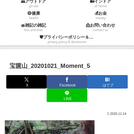
🌄アウトドア
🏡インドア
go out
at home
😄健康
💰お金
health
money
🧺雑記の雑記
📩お問い合わせ
this and that
contact us
🛡️プライバシーポリシー＆免責事項
privacy policy & disclaimer
宝篋山_20201021_Moment_5
X
Facebook
はてブ
LINE
2020.11.14