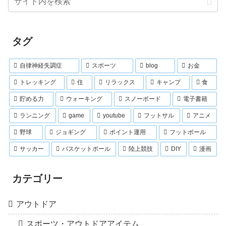
タグ
自律神経失調症
スポーツ
blog
お金
トレッキング
住
リラックス
キャンプ
食
貯める力
ウォーキング
スノーボード
電子書籍
ランニング
game
youtube
フットサル
アニメ
野球
ジョギング
ポイント運用
フットボール
サッカー
バスケットボール
陸上競技
DIY
漫画
カテゴリー
アウトドア
スポーツ・アウトドアアイテム