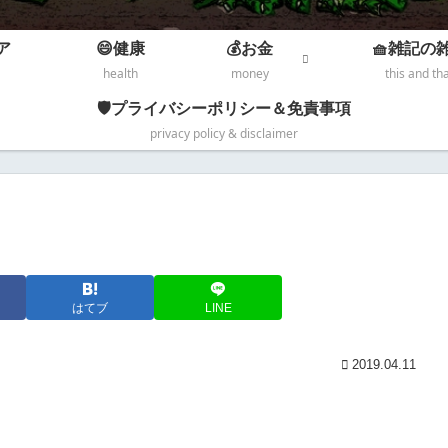
ア
😄健康
💰お金
🧺雑記の
health
money
this and th
🛡️プライバシーポリシー＆免責事項
privacy policy & disclaimer
はてブ
LINE
2019.04.11