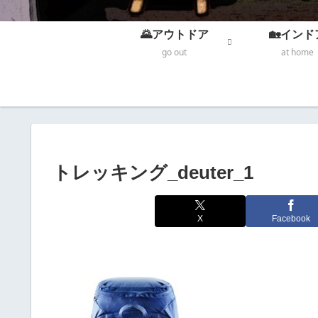
🌄アウトドア
🏡インド
go out
at home
トレッキング_deuter_1
X
Facebook