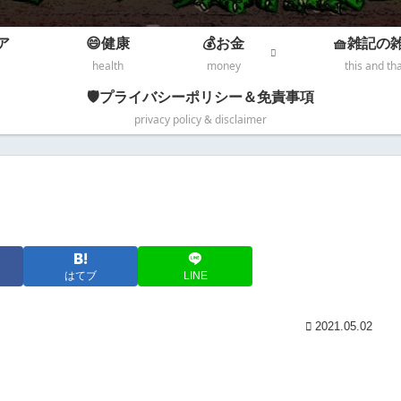
ア
😄健康
💰お金
🧺雑記の
health
money
this and th
🛡️プライバシーポリシー＆免責事項
privacy policy & disclaimer
はてブ
LINE
2021.05.02