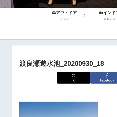
🌄アウトドア
🏡インド
go out
at home
渡良瀬遊水池_20200930_18
X
Facebook