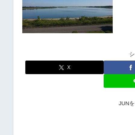
シ
X
JUN