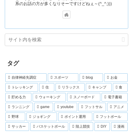
系のお話の方が多くなりそーですけどねぇ～(^_^;)))
タグ
自律神経失調症
スポーツ
blog
お金
トレッキング
住
リラックス
キャンプ
食
貯める力
ウォーキング
スノーボード
電子書籍
ランニング
game
youtube
フットサル
アニメ
野球
ジョギング
ポイント運用
フットボール
サッカー
バスケットボール
陸上競技
DIY
漫画