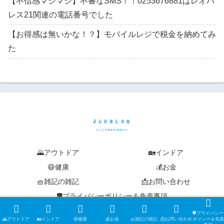
【不信感マシマシ】不審なSMS！！0253676881はレオパ
レス21関連の電話番号でした
【お得感は無いかな！？】モバイルレジで税金を納めてみ
た
🌄アウトドア
🏡インドア
😄健康
💰お金
🧺雑記の雑記
📩お問い合わせ
🛡️プライバシーポリシー＆免責事項
© 2019-2026 junblog ~こころのかたすみに~.
🛡️プライバシー
🌄アウトドア
🏡インドア
😄健康
💰お金
🧺雑記の雑記
📩お問い合わせ
ポリシー＆免責