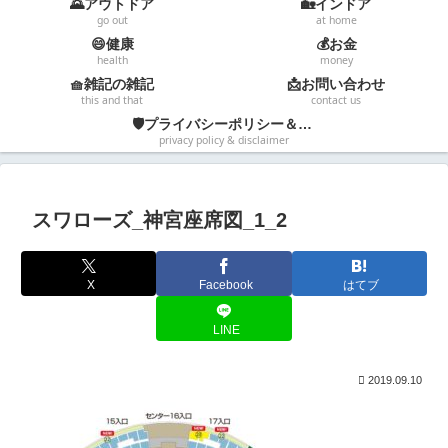
🌄アウトドア
🏡インドア
go out
at home
😄健康
💰お金
health
money
🧺雑記の雑記
📩お問い合わせ
this and that
contact us
🛡️プライバシーポリシー＆免責事項
privacy policy & disclaimer
スワローズ_神宮座席図_1_2
X
Facebook
はてブ
LINE
2019.09.10