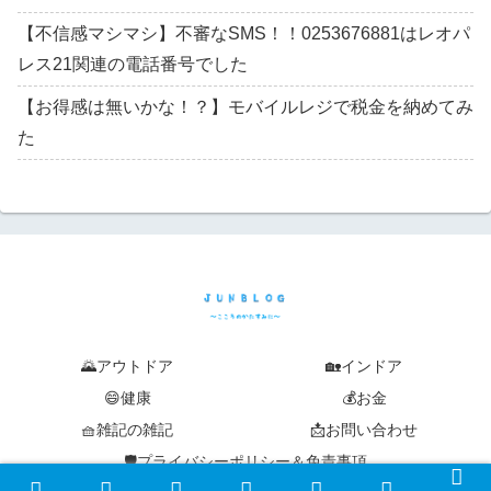
【不信感マシマシ】不審なSMS！！0253676881はレオパ
レス21関連の電話番号でした
【お得感は無いかな！？】モバイルレジで税金を納めてみ
た
🌄アウトドア
🏡インドア
😄健康
💰お金
🧺雑記の雑記
📩お問い合わせ
🛡️プライバシーポリシー＆免責事項