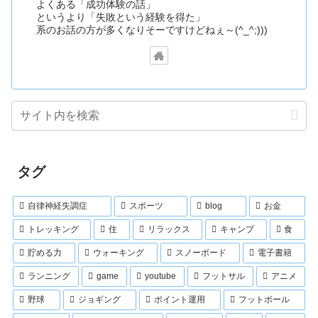
よくある「成功体験の話」
というより「失敗という経験を得た」
系のお話の方が多くなりそーですけどねぇ～(^_^;)))
タグ
自律神経失調症
スポーツ
blog
お金
トレッキング
住
リラックス
キャンプ
食
貯める力
ウォーキング
スノーボード
電子書籍
ランニング
game
youtube
フットサル
アニメ
野球
ジョギング
ポイント運用
フットボール