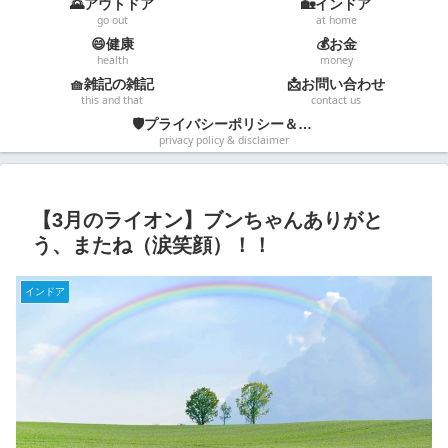
🌄アウトドア
🏡インドア
go out
at home
😄健康
💰お金
health
money
🧺雑記の雑記
📩お問い合わせ
this and that
contact us
🛡️プライバシーポリシー＆免責事項
privacy policy & disclaimer
【3月のライオン】ブンちゃんありがと
う、またね（涙笑顔）！！
インドア