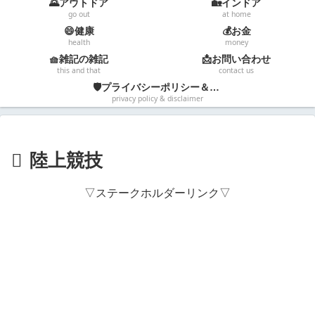
🌄アウトドア
🏡インドア
go out
at home
😄健康
💰お金
health
money
🧺雑記の雑記
📩お問い合わせ
this and that
contact us
🛡️プライバシーポリシー＆免責事項
privacy policy & disclaimer
陸上競技
▽ステークホルダーリンク▽