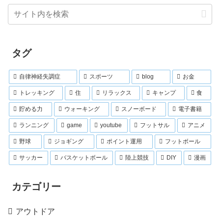
タグ
自律神経失調症
スポーツ
blog
お金
トレッキング
住
リラックス
キャンプ
食
貯める力
ウォーキング
スノーボード
電子書籍
ランニング
game
youtube
フットサル
アニメ
野球
ジョギング
ポイント運用
フットボール
サッカー
バスケットボール
陸上競技
DIY
漫画
カテゴリー
アウトドア