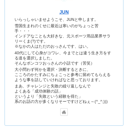
JUN
いらっしゃいませようこそ、JUNと申します。
雪国生まれのくせに最近は寒いのがちょっと苦
手・・・
インドアなことも大好きな、元スポーツ用品業界サラ
リーくま(?)です。
※なかの人はただのおっさんです、はい。
40代にして心身がコワレ、今までとは違う生き方をす
る道を選択しました。
そんなポンコツおっさんの小話です（苦笑）
大小問わず何かを選択・決断するときに、
こころのかたすみにちょこっと参考に留めてもらえる
ような事を話していければなと思っております。
まあ、チャレンジと失敗の繰り返しなんで
よくある「成功体験の話」
というより「失敗という経験を得た」
系のお話の方が多くなりそーですけどねぇ～(^_^;)))