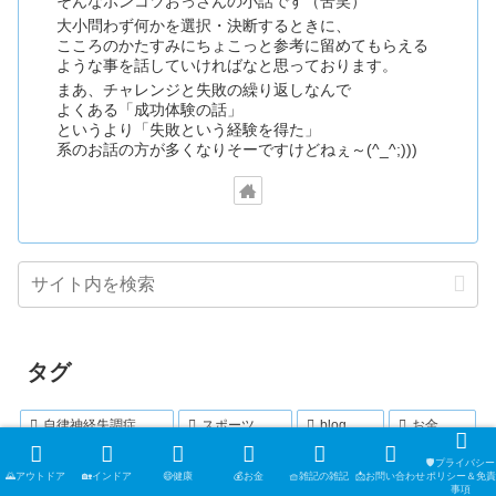
そんなポンコツおっさんの小話です（苦笑）
大小問わず何かを選択・決断するときに、
こころのかたすみにちょこっと参考に留めてもらえる
ような事を話していければなと思っております。
まあ、チャレンジと失敗の繰り返しなんで
よくある「成功体験の話」
というより「失敗という経験を得た」
系のお話の方が多くなりそーですけどねぇ～(^_^;)))
タグ
自律神経失調症
スポーツ
blog
お金
トレッキング
住
リラックス
キャンプ
食
🛡️プライバシー
🌄アウトドア
🏡インドア
😄健康
💰お金
🧺雑記の雑記
📩お問い合わせ
ポリシー＆免責
事項