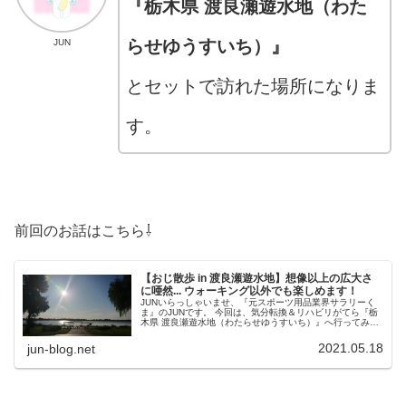
『栃木県 渡良瀬遊水地（わた
らせゆうすいち）』
JUN
とセットで訪れた場所になりま
す。
前回のお話はこちら⇩
【おじ散歩 in 渡良瀬遊水地】想像以上の広大さ
に唖然... ウォーキング以外でも楽しめます！
JUNいらっしゃいませ、『元スポーツ用品業界サラリーく
ま』のJUNです。 今回は、気分転換＆リハビリがてら『栃
木県 渡良瀬遊水地（わたらせゆうすいち）』へ行ってみま
したので、そのお話をしたいと思います。 渡良瀬遊水地と
いえば、『栃木県・群馬...
2021.05.18
jun-blog.net