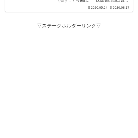
（長す！）今回は、『医療費の自己負担
を軽減できる（かも）自立支援医療制度
2020.05.24
2020.08.17
（精神通院医療）』についてその条件や
申請方法、軽減される金額の目安、など
について少しお話したい...
▽ステークホルダーリンク▽