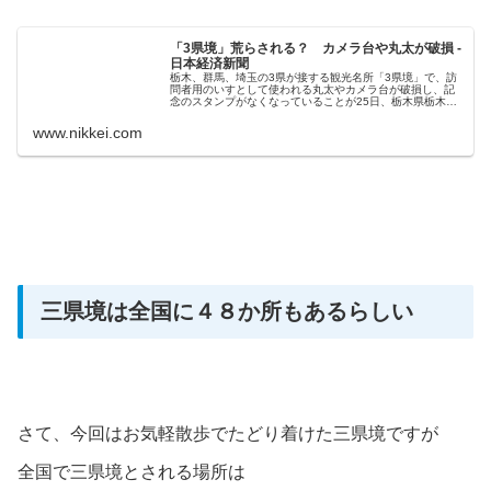
「3県境」荒らされる？ カメラ台や丸太が破損 -
日本経済新聞
栃木、群馬、埼玉の3県が接する観光名所「3県境」で、訪
問者用のいすとして使われる丸太やカメラ台が破損し、記
念のスタンプがなくなっていることが25日、栃木県栃木市
や埼玉県加須市への取材で分かった。栃木市によると、現
場にはタイヤ痕があり、栃木署...
www.nikkei.com
三県境は全国に４８か所もあるらしい
さて、今回はお気軽散歩でたどり着けた三県境ですが
全国で三県境とされる場所は