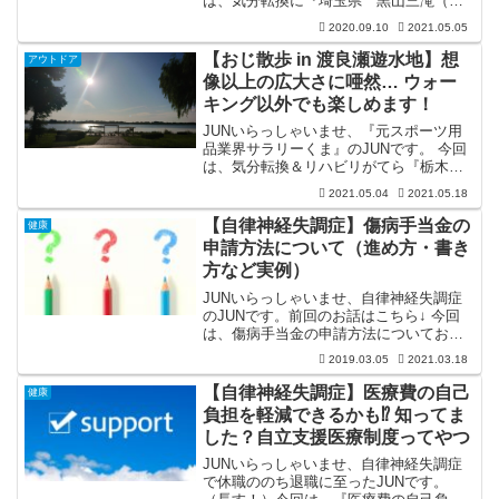
は、気分転換に『埼玉県 黒山三滝（く
ろやまさんたき）』へ散歩（ウォーキン
2020.09.10
2021.05.05
グ）にぶらりと行ってきましたので、そ
のお話をしたいと思います。ホントはそ
【おじ散歩 in 渡良瀬遊水地】想
アウトドア
こから「2時間程度の...
像以上の広大さに唖然… ウォー
キング以外でも楽しめます！
JUNいらっしゃいませ、『元スポーツ用
品業界サラリーくま』のJUNです。 今回
は、気分転換＆リハビリがてら『栃木県
渡良瀬遊水地（わたらせゆうすいち）』
2021.05.04
2021.05.18
へ行ってみましたので、そのお話をした
いと思います。 渡良瀬遊水地といえば、
【自律神経失調症】傷病手当金の
健康
『栃木県・群馬...
申請方法について（進め方・書き
方など実例）
JUNいらっしゃいませ、自律神経失調症
のJUNです。前回のお話はこちら↓ 今回
は、傷病手当金の申請方法についてお話
していきたいと思います。「療養するに
2019.03.05
2021.03.18
もお金は必要！」ということで有休をす
べて消化しても回復には至れないと、2段
【自律神経失調症】医療費の自己
健康
階目のサポート、...
負担を軽減できるかも⁉ 知ってま
した？自立支援医療制度ってやつ
JUNいらっしゃいませ、自律神経失調症
で休職ののち退職に至ったJUNです。