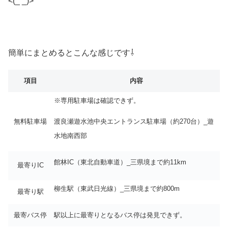
<(_ _)>
簡単にまとめるとこんな感じです⇩
項目
内容
※専用駐車場は確認できず。
渡良瀬遊水池中央エントランス駐車場（約270台）_遊
無料駐車場
水地南西部
館林IC（東北自動車道）_三県境まで約11km
最寄りIC
柳生駅（東武日光線）_三県境まで約800m
最寄り駅
最寄バス停
駅以上に最寄りとなるバス停は発見できず。