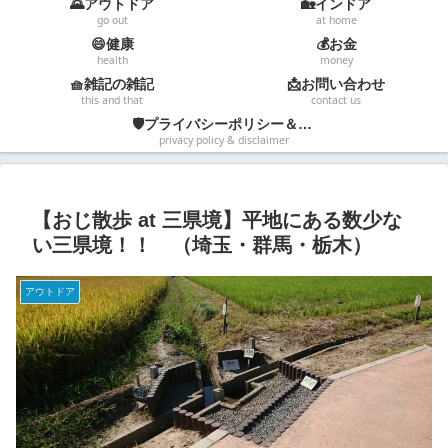
🌄アウトドア
🏡インドア
go out
at home
😄健康
💰お金
health
money
🧺雑記の雑記
📩お問い合わせ
this and that
contact us
🛡️プライバシーポリシー＆免責事項
privacy policy & disclaimer
【おじ散歩 at 三県境】平地にある数少な
い三県境！！ （埼玉・群馬・栃木）
アウトドア