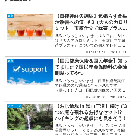
【自律神経失調症】気張らず食生
健康
活改善への道_＃3（大人のカロリ
ミット 玉露仕立て緑茶プラス＋
編）
JUNいらっしゃいませ、JUNです。今回
は『大人のカロリミット 玉露仕立て緑
茶プラス＋』についての個人的レビュー
となります。ヘルシアシリーズ以外に、
2019.11.01
2019.11.17
レギュラーメンバー入り候補を探してい
きたいと思います。前回のお話はこちら↓
【国民健康保険＆国民年金】知っ
健康
今回も箱買いで（し...
てました？国民年金保険料の免除
制度ってやつ
JUNいらっしゃいませ、自律神経失調症
で休職ののち退職に至ったJUNです。
（長っ！）先日、国民健康保険と国民年
金の切り替え手続きに行ってきたお話を
2020.04.30
2020.08.17
しましたが、今回はその時に窓口担当の
方に案内された『国民年金保険料の免除
【おじ散歩 in 黒山三滝】続けて3
アウトドア
制度』について少しお話...
つの滝を観れるお得なセット!?
ハイキングの起点にも良さそう！
JUNいらっしゃいませ、『元スポーツ用
品業界サラリーくま』のJUNです。今回