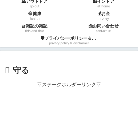
🌄アウトドア
🏡インドア
go out
at home
😄健康
💰お金
health
money
🧺雑記の雑記
📩お問い合わせ
this and that
contact us
🛡️プライバシーポリシー＆免責事項
privacy policy & disclaimer
守る
▽ステークホルダーリンク▽