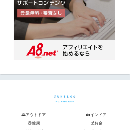
🌄アウトドア
🏡インドア
😄健康
💰お金