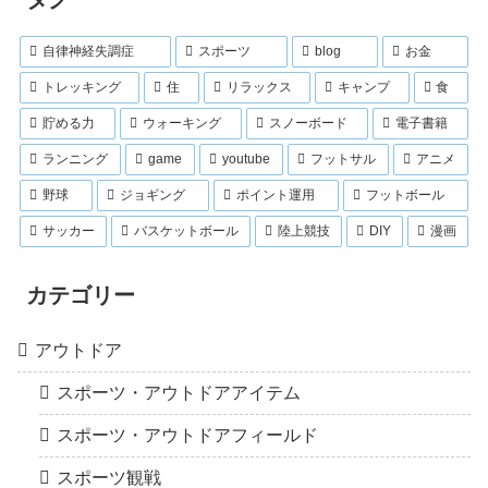
自律神経失調症
スポーツ
blog
お金
トレッキング
住
リラックス
キャンプ
食
貯める力
ウォーキング
スノーボード
電子書籍
ランニング
game
youtube
フットサル
アニメ
野球
ジョギング
ポイント運用
フットボール
サッカー
バスケットボール
陸上競技
DIY
漫画
カテゴリー
アウトドア
スポーツ・アウトドアアイテム
スポーツ・アウトドアフィールド
スポーツ観戦